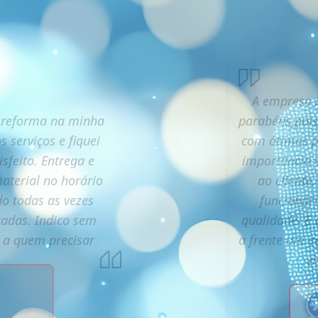
A empresa R
 reforma na minha
parabéns,pois
s serviços e fiquei
com ótimos pr
isfeito. Entrega e
importância 
aterial no horário
ao cliente
o todas as vezes
funcionári
itadas. Indico sem
qualidade. E 
s a quem precisar
a frente um 
vi