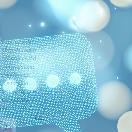
ailoc está de
 além de contar
ofissionais,d á
ao atendimento
, atenção aos
os e foco na
além disso, tem
empreendedor de
são.