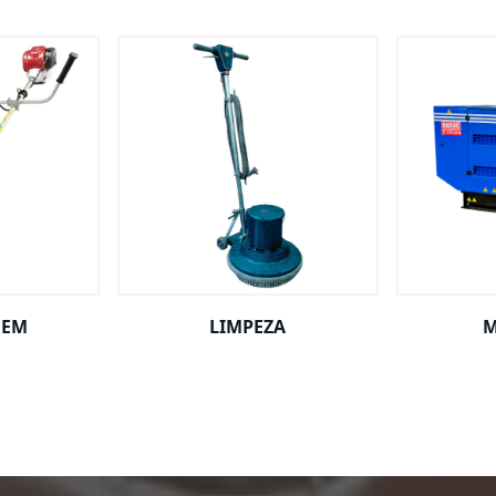
GEM
LIMPEZA
M